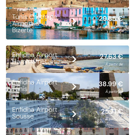
Tunis Carthage
29.65 €
Airport
À partir de
Bizerte
Enfidha Airport
27.63 €
Hammamet
À partir de
Enfidha Airport
38.99 €
Tunis
À partir de
Enfidha Airport
25.71 €
Sousse
À partir de