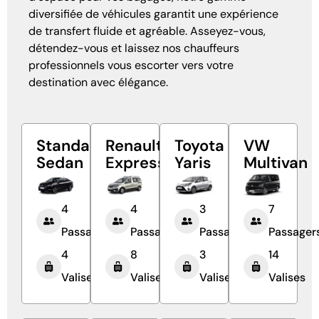
diversifiée de véhicules garantit une expérience
de transfert fluide et agréable. Asseyez-vous,
détendez-vous et laissez nos chauffeurs
professionnels vous escorter vers votre
destination avec élégance.
Standard
Renault
Toyota
VW
Sedan
Express
Yaris
Multivan
4
4
3
7
Passagers
Passagers
Passagers
Passager
4
8
3
14
Valises
Valises
Valises
Valises