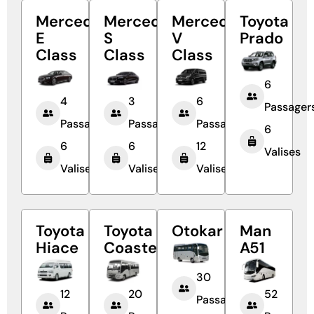
Mercedes
Mercedes
Mercedes
Toyota
E
S
V
Prado
Class
Class
Class
6
4
3
6
Passager
Passagers
Passagers
Passagers
6
6
6
12
Valises
Valises
Valises
Valises
Toyota
Toyota
Otokar
Man
Hiace
Coaster
A51
30
12
20
52
Passagers