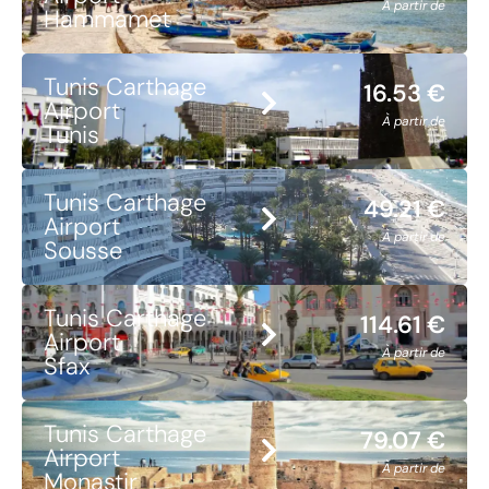
À partir de
Hammamet
Tunis Carthage
16.53 €
Airport
À partir de
Tunis
Tunis Carthage
49.21 €
Airport
À partir de
Sousse
Tunis Carthage
114.61 €
Airport
À partir de
Sfax
Tunis Carthage
79.07 €
Airport
À partir de
Monastir