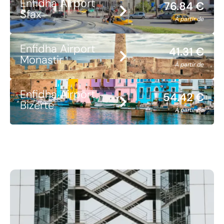
Enfidha Airport
76.84 €
Sfax
À partir de
Enfidha Airport
41.31 €
Monastir
À partir de
Enfidha Airport
54.42 €
Bizerte
À partir de