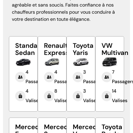
agréable et sans soucis. Faites confiance à nos
chauffeurs professionnels pour vous conduire à
votre destination en toute élégance.
Standard
Renault
Toyota
VW
Sedan
Express
Yaris
Multivan
4
4
3
7
Passagers
Passagers
Passagers
Passager
4
8
3
14
Valises
Valises
Valises
Valises
Mercedes
Mercedes
Mercedes
Toyota