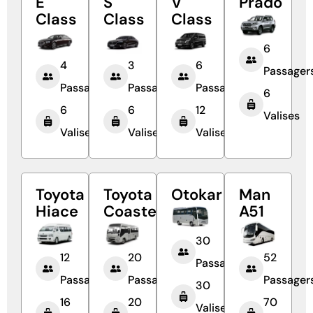
E
S
V
Prado
Class
Class
Class
6
4
3
6
Passager
Passagers
Passagers
Passagers
6
6
6
12
Valises
Valises
Valises
Valises
Toyota
Toyota
Otokar
Man
Hiace
Coaster
A51
30
12
20
52
Passagers
Passagers
Passagers
Passager
30
16
20
70
Valises