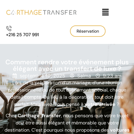
Réservation
+216 25 707 991
Comment rendre votre événement plus
élégant avec un transfert de luxe ?
septembre 10, 2025
Salma
9:23 am
Lors de la préparation d’un mariage, d’une réunion
professionnelle ou de tout événement spécial, chaque
détail compte. Du lieu à la décoration, tout doit être
parfait. Mais avez-vous pensé à
votre arrivée
?
Chez
Carthage Transfer
, nous pensons que votre trajet
doit être aussi élégant et mémorable que votre
destination. C’est pourquoi nous proposons des
voitures