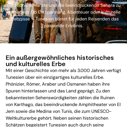
traditionelle Märkte und die beeindruckende Sahara zu
entdecken. Ob Entspannung, Abenteuer oder kulturelle
Erlebnisse – Tunesien bietet für jeden Reisenden das
passende Erlebnis.
Ein außergewöhnliches historisches
und kulturelles Erbe
Mit einer Geschichte von mehr als 3.000 Jahren verfügt
Tunesien über ein einzigartiges kulturelles Erbe.
Phönizier, Römer, Araber und Osmanen haben ihre
Spuren hinterlassen und das Land geprägt. Zu den
bekanntesten Sehenswürdigkeiten zählen die Ruinen
von Karthago, das beeindruckende Amphitheater von El
Jem sowie die Medina von Tunis, die zum UNESCO-
Weltkulturerbe gehört. Neben seinen historischen
Schätzen begeistert Tunesien auch durch seine