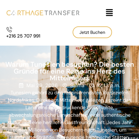
Jetzt Buchen
+216 25 707 991
Warum Tunesien besuchen? Die besten
Gründe für eine Reise ins Herz des
Mittelmeers
Mai 29, 2026
Salma
12:13 p.m.
Tunesien gehört zu den faszinierendsten Reisezielen
Nordafrikas. Direkt am Mittelmeer gelegen, vereint das
Land eine beeindruckende Geschichte,
abwechslungsreiche Landschaften, eine authentische
Kultur und eine herzliche Gastfreundschaft. Jedes Jahr
reisen Millionen von Besuchern nach Tunesien, um
traumhafte Strände, bedeutende historische Stätten,