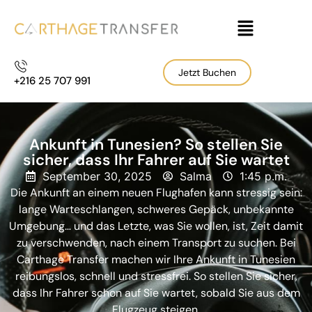
Jetzt Buchen
+216 25 707 991
Ankunft in Tunesien? So stellen Sie
sicher, dass Ihr Fahrer auf Sie wartet
September 30, 2025
Salma
1:45 p.m.
Die Ankunft an einem neuen Flughafen kann stressig sein:
lange Warteschlangen, schweres Gepäck, unbekannte
Umgebung… und das Letzte, was Sie wollen, ist, Zeit damit
zu verschwenden, nach einem Transport zu suchen. Bei
Carthage Transfer machen wir Ihre Ankunft in Tunesien
reibungslos, schnell und stressfrei. So stellen Sie sicher,
dass Ihr Fahrer schon auf Sie wartet, sobald Sie aus dem
Flugzeug steigen.