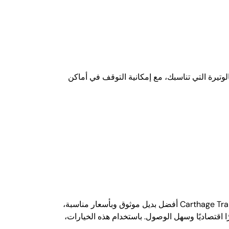
ادية، بل تتيح لك السفر براحة وبالوتيرة التي تناسبك، مع إمكانية التوقف في أماكن
على الرغم من أن أوبر غير متوفر في تونس، إلا أن وسائل النقل المتاحة كافية ومريحة. بالنسبة للرحلات بين المدن، يُعد Carthage Transfer أفضل بديل موثوق وبأسعار مناسبة،
 اقتصاديًا وسهل الوصول. باستخدام هذه الخيارات،