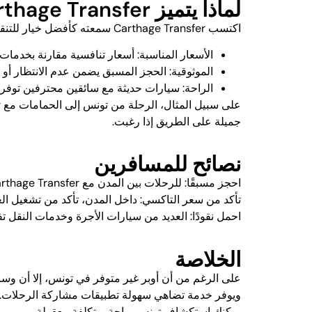
لماذا يتميز Carthage Transfer
اكتسب Carthage Transfer سمعته كأفضل خيار للتنقل بين المدن في تونس بفضل:
الأسعار المناسبة: أسعار تنافسية مقارنة بخدمات 
الموثوقية: الحجز المسبق يضمن عدم الانتظار أو 
الراحة: سيارات حديثة مع سائقين محترفين توفر 
جميلة على الطريق إذا رغبت.
نصائح للمسافرين
احجز مسبقًا
: للرحلات بين المدن مع Carthage Transfer، يُفضل الحجز مبكرًا خاصة خلال مواسم السياحة.
تأكد من سعر التاكسي: داخل المدن، تأكد من تشغيل العدا
احمل نقودًا: العديد من سيارات الأجرة وخدمات النقل تف
الخلاصة
ويوفر خدمة تضاهي سهولة تطبيقات مشاركة الرحلات. أما
يمكنك استكشاف تونس براحة وبتكلفة معقولة.