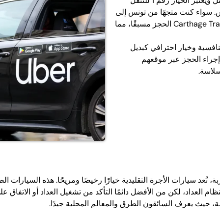
للسفر بين المدن، يعد Carthage Transfer الحل الأمثل ويُعتبر الخيار رقم 1 للتنقل
س. سواء كنت متجهًا من تونس إلى
سوسة أو الحمامات أو أي وجهة أخرى، يتيح لك Carthage Transfer الحجز مسبقًا، مما
نافسية وخيار احترافي كبديل
إجراء الحجز عبر موقعهم
سلاسة.
تُعد سيارات الأجرة التقليدية خيارًا رخيصًا ومريحًا. هذه السيارات ا
 العداد، لكن من الأفضل دائمًا التأكد من تشغيل العداد أو الاتفاق عل
مة، حيث يعرف السائقون الطرق والمعالم المحلية جيدًا.